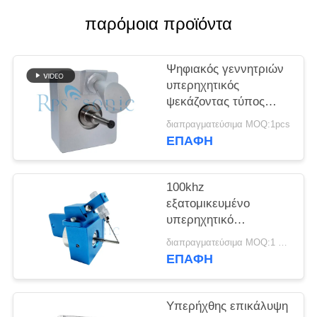
ΠΟΛΙΤΙΚΉ
παρόμοια προϊόντα
ΑΠΟΡΡΉΤΟΥ
Ψηφιακός γεννητριών
υπερηχητικός
ψεκάζοντας τύπος
ψεκασμού
διαπραγματεύσιμα MOQ:1pcs
ακροφυσίων ευρύς για
ΕΠΑΦΉ
τον ψεκασμό ροής
100khz
εξατομικευμένο
υπερηχητικό
μικροκρουστικό
διαπραγματεύσιμα MOQ:1 σύνολο
ατμοποιητή ομίχλης
ΕΠΑΦΉ
Υπερήχθης επικάλυψη