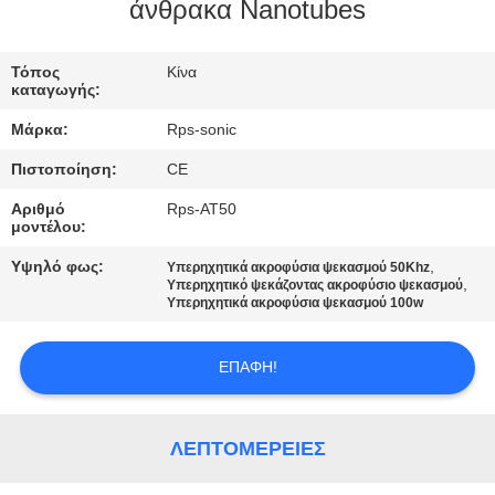
ΈΛΕΓΧΟΣ
άνθρακα Nanotubes
ΜΑΣ
Τόπος
Κίνα
καταγωγής:
ΕΛΆΤΕ
Μάρκα:
Rps-sonic
ΣΕ
Πιστοποίηση:
CE
ΕΠΑΦΉ
Αριθμό
Rps-AT50
ΜΕ
μοντέλου:
Υψηλό φως:
,
Υπερηχητικά ακροφύσια ψεκασμού 50Khz
,
ΕΙΔΉΣΕΙΣ
Υπερηχητικό ψεκάζοντας ακροφύσιο ψεκασμού
Υπερηχητικά ακροφύσια ψεκασμού 100w
ΠΕΡΙΠΤΏΣΕΙΣ
ΕΠΑΦΉ!
SITEMAP
ΛΕΠΤΟΜΈΡΕΙΕΣ