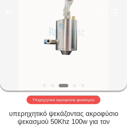
Hangzhou
Powersonic
Equipment
Co.,
Ltd..
All
Rights
Reserved.
ΣΠΊΤΙ
ΠΡΟΪΌΝΤΑ
ΠΕΡΊΠΟΥ
ΕΜΕΊΣ
ΓΎΡΟΣ
ΕΡΓΟΣΤΑΣΊΩΝ
Υπερηχητικά ακροφύσια ψεκασμού
υπερηχητικό ψεκάζοντας ακροφύσιο
ΠΟΙΟΤΙΚΌΣ
ψεκασμού 50Khz 100w για τον