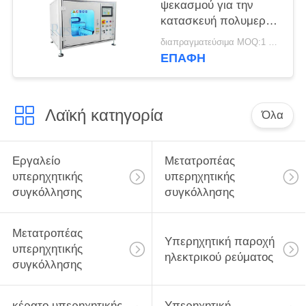
ψεκασμού για την
κατασκευή πολυμερών
οργανικών διοδίων
διαπραγματεύσιμα MOQ:1 σύνολο
εκπομπής φωτός
ΕΠΑΦΉ
Λαϊκή κατηγορία
Όλα
Εργαλείο
Μετατροπέας
υπερηχητικής
υπερηχητικής
συγκόλλησης
συγκόλλησης
Μετατροπέας
Υπερηχητική παροχή
υπερηχητικής
ηλεκτρικού ρεύματος
συγκόλλησης
κέρατο υπερηχητικής
Υπερηχητική