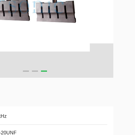
kHz
2-20UNF