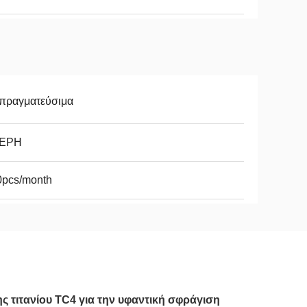
απραγματεύσιμα
ΕΡΗ
0pcs/month
 τιτανίου TC4 για την υφαντική σφράγιση