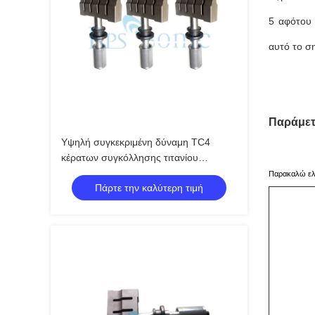
5 αφότου 
αυτό το ση
Παράμετ
Υψηλή συγκεκριμένη δύναμη TC4
κέρατων συγκόλλησης τιτανίου
χαμηλής πυκνότητας
Παρακαλώ ελέ
Πάρτε την καλύτερη τιμή