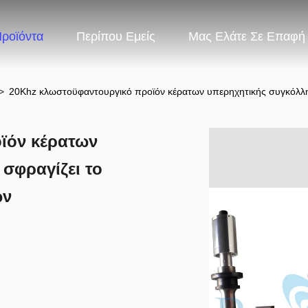
ροϊόντα
Περίπου Εμείς
Μας Ελάτε Σε Επαφή
>
20Khz κλωστοϋφαντουργικό προϊόν κέρατων υπερηχητικής συγκόλλη
ϊόν κέρατων
σφραγίζει το
ων