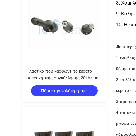
8. Χαμηλ
9.
Καλή 
10. Η εκ
Jig υπερη
1 εντελώς
θέσης του
Πλαστικό που καρφώνει το κέρατο
υπερηχητικής συγκόλλησης 20khz με
2 επιλέξτ
το πλέγμα επίπεδο και το καρφί
κέρατο στ
Πάρτε την καλύτερη τιμή
3 προσωρι
4 τοποθετ
μπορεί εν
αζιμουθίο