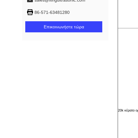
sales@xingultrasonic.com
86-571-63481280
Επικοινωνήστε τώρα
20k κέρατο 