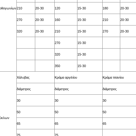
ορθογωνίων
210
20-30
120
15-30
180
20-30
270
20-30
160
15-30
210
20-30
320
20-30
210
15-30
270
20-30
270
15-30
320
15-30
350
15-30
Χάλυβας
Κράμα αργιλίου
Κράμα τιτανίου
διάμετρος
διάμετρος
διάμετρος
30
30
30
50
50
50
κύκλων
65
65
65
75
75