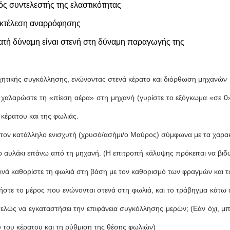
ός συντελεστής της ελαστικότητας
εκτέλεση αναρρόφησης
τατή δύναμη είναι στενή στη δύναμη παραγωγής της
χητικής συγκόλλησης, ενώνοντας στενά κέρατο και διόρθωση μηχανών
 χαλαρώστε τη «πίεση αέρα» στη μηχανή (γυρίστε το εξόγκωμα «σε 0»
 κέρατου και της φωλιάς.
ε τον κατάλληλο ενισχυτή (χρυσό/ασήμι/ο Μαύρος) σύμφωνα με τα χαρακτ
ο αυλάκι επάνω από τη μηχανή. (Η επιτροπή κάλυψης πρόκειται να βιδ
νά καθορίστε τη φωλιά στη βάση με τον καθορισμό των φραγμών και των
ήστε το μέρος που ενώνονται στενά στη φωλιά, και το τράβηγμα κάτω 
τελώς να εγκαταστήσει την επιφάνεια συγκόλλησης μερών; (Εάν όχι, μ
υ του κέρατου και τη ρύθμιση της θέσης φωλιών)