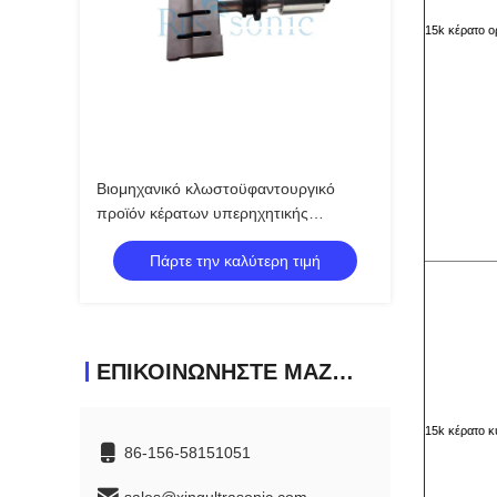
15k κέρατο 
Βιομηχανικό κλωστοϋφαντουργικό
προϊόν κέρατων υπερηχητικής
συγκόλλησης που σφραγίζει το
Πάρτε την καλύτερη τιμή
υπερηχητικό κέρατο μετατροπέων
ΕΠΙΚΟΙΝΩΝΉΣΤΕ ΜΑΖΊ ΜΑΣ
15k κέρατο 
86-156-58151051