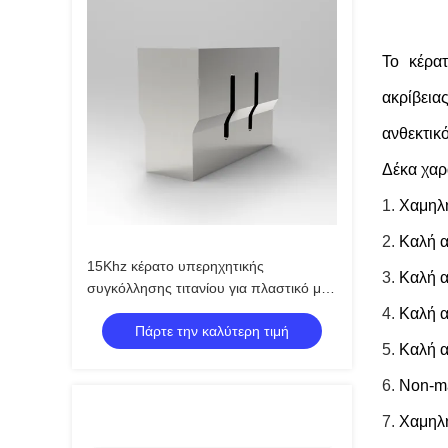
Το κέρα
ακρίβεια
ανθεκτικ
Δέκα χαρα
1.
Χαμηλή
2.
Καλή α
15Khz κέρατο υπερηχητικής
3.
Καλή α
συγκόλλησης τιτανίου για πλαστικό μη
υφανθε'ντα
4.
Καλή α
Πάρτε την καλύτερη τιμή
5.
Καλή 
6.
Non-ma
7.
Χαμηλή