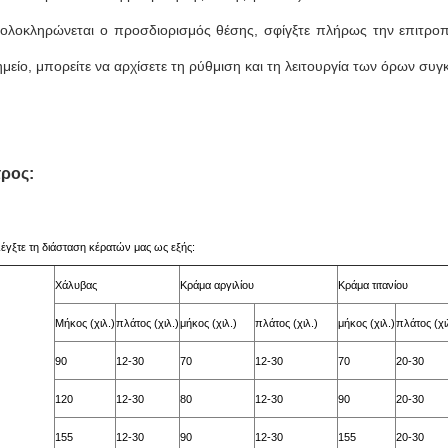
ολοκληρώνεται ο προσδιορισμός θέσης, σφίγξτε πλήρως την επιτροπή
μείο, μπορείτε να αρχίσετε τη ρύθμιση και τη λειτουργία των όρων συγ
ρος:
γξτε τη διάσταση κέρατών μας ως εξής:
Χάλυβας
Κράμα αργιλίου
Κράμα τιτανίου
Μήκος (χιλ.)
πλάτος (χιλ.)
μήκος (χιλ.)
πλάτος (χιλ.)
μήκος (χιλ.)
πλάτος (χι
90
12-30
70
12-30
70
20-30
120
12-30
80
12-30
90
20-30
155
12-30
90
12-30
155
20-30