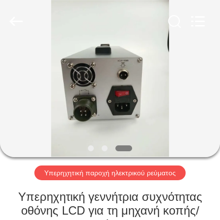
Hangzhou
Powersonic
Equipment
Co.,
Ltd..
All
Rights
Reserved.
ΣΠΊΤΙ
ΠΡΟΪΌΝΤΑ
ΠΕΡΊΠΟΥ
ΕΜΕΊΣ
ΓΎΡΟΣ
ΕΡΓΟΣΤΑΣΊΩΝ
Υπερηχητική παροχή ηλεκτρικού ρεύματος
Υπερηχητική γεννήτρια συχνότητας
ΠΟΙΟΤΙΚΌΣ
οθόνης LCD για τη μηχανή κοπής/