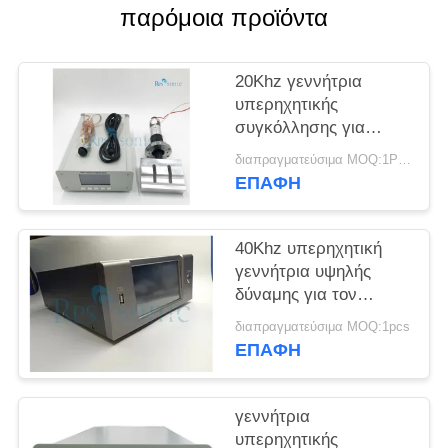
ΠΟΛΙΤΙΚΉ
παρόμοια προϊόντα
ΑΠΟΡΡΉΤΟΥ
20Khz γεννήτρια
υπερηχητικής
συγκόλλησης για
Slicer μασκών την
διαπραγματεύσιμα MOQ:1PCS
υπερηχητική μάσκα
ΕΠΑΦΉ
που κατασκευάζει τη
μηχανή
40Khz υπερηχητική
γεννήτρια υψηλής
δύναμης για τον
τέμνοντα υγρό
διαπραγματεύσιμα MOQ:1pcs
επεξεργαστή
ΕΠΑΦΉ
συγκόλλησης
γεννήτρια
υπερηχητικής