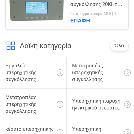
συγκόλλησης 20KHz
2000w για Slicer
διαπραγματεύσιμα MOQ:1pcs
μασκών
ΕΠΑΦΉ
Λαϊκή κατηγορία
Όλα
Εργαλείο
Μετατροπέας
υπερηχητικής
υπερηχητικής
συγκόλλησης
συγκόλλησης
Μετατροπέας
Υπερηχητική παροχή
υπερηχητικής
ηλεκτρικού ρεύματος
συγκόλλησης
κέρατο υπερηχητικής
Υπερηχητική