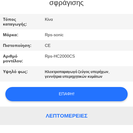
ΈΛΕΓΧΟΣ
σφράγισης
ΜΑΣ
Τόπος
Κίνα
καταγωγής:
ΕΛΆΤΕ
Μάρκα:
Rps-sonic
ΣΕ
Πιστοποίηση:
CE
ΕΠΑΦΉ
Αριθμό
Rps-HC2000CS
ΜΕ
μοντέλου:
Υψηλό φως:
,
Ηλεκτροπαραγωγό ζεύγος υπερήχων
ΕΙΔΉΣΕΙΣ
γεννήτρια υπερηχητικών κυμάτων
ΕΠΑΦΉ!
ΠΕΡΙΠΤΏΣΕΙΣ
SITEMAP
ΛΕΠΤΟΜΈΡΕΙΕΣ