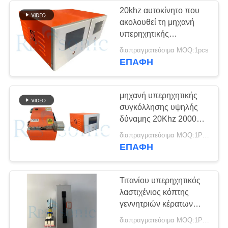
20khz αυτοκίνητο που
ακολουθεί τη μηχανή
48
υπερηχητικής
Υπερηχητική
συγκόλλησης για το
διαπραγματεύσιμα MOQ:1pcs
λουρί καλωδίων
ΕΠΑΦΉ
συγκόλληση
αργιλίου
σημείων
μηχανή υπερηχητικής
συγκόλλησης υψηλής
δύναμης 20Khz 2000w
για τη συγκόλληση
59
διαπραγματεύσιμα MOQ:1PCS
μετάλλων
ΕΠΑΦΉ
Υπερηχητικός υγρός
επεξεργαστής
Τιτανίου υπερηχητικός
λαστιχένιος κόπτης
γεννητριών κέρατων
ψηφιακός για τη ρόδα
διαπραγματεύσιμα MOQ:1PCS