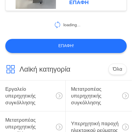
ΕΠΑΦΉ
14
Υπερηχητικά
loading...
ακροφύσια
ψεκασμού
ΕΠΑΦΉ!
Λαϊκή κατηγορία
Όλα
14
Υπερηχητική
Εργαλείο
Μετατροπέας
εργαλειομηχανή
υπερηχητικής
υπερηχητικής
συγκόλλησης
συγκόλλησης
Μετατροπέας
Υπερηχητική παροχή
υπερηχητικής
ηλεκτρικού ρεύματος