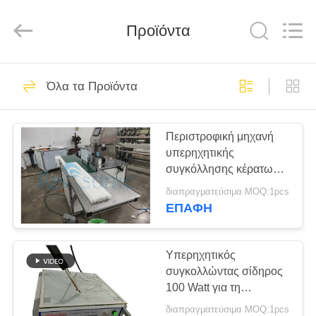
Hangzhou
Powersonic
Equipment
Co.,
Προϊόντα
Ltd..
All
Rights
Reserved.
ΣΠΊΤΙ
98
Όλα τα Προϊόντα
Εργαλείο
ΠΡΟΪΌΝΤΑ
υπερηχητικής
Περιστροφική μηχανή
υπερηχητικής
συγκόλλησης
ΠΕΡΊΠΟΥ
συγκόλλησης κέρατων
ΕΜΕΊΣ
20kHz για το πτυχωμένο
διαπραγματεύσιμα MOQ:1pcs
φίλτρο νερού ιζημάτων
ΕΠΑΦΉ
51
ΓΎΡΟΣ
Μετατροπέας
ΕΡΓΟΣΤΑΣΊΩΝ
Υπερηχητικός
συγκολλώντας σίδηρος
υπερηχητικής
100 Watt για τη
ΠΟΙΟΤΙΚΌΣ
συγκόλληση του
συγκόλλησης
διαπραγματεύσιμα MOQ:1pcs