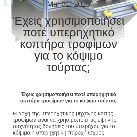
ΈΛΕΓΧΟΣ
Mar 31, 2025
Έχεις χρησιμοποιήσει
ΜΑΣ
ποτέ υπερηχητικό
ΕΛΆΤΕ
ΣΕ
κοπτήρα τροφίμων
ΕΠΑΦΉ
για το κόψιμο
ΜΕ
τούρτας;
ΕΙΔΉΣΕΙΣ
Έχεις χρησιμοποιήσει ποτέ υπερηχητικό
ΠΕΡΙΠΤΏΣΕΙΣ
κοπτήρα τροφίμων για το κόψιμο τούρτας;
Η αρχή της υπερηχητικής μηχανής κοπής
SITEMAP
τροφίμων είναι να χρησιμοποιεί τις υψηλής
συχνότητας δονήσεις του υπερήχου για το
κόψιμο.η υπερηχητική παροχή ισχύος