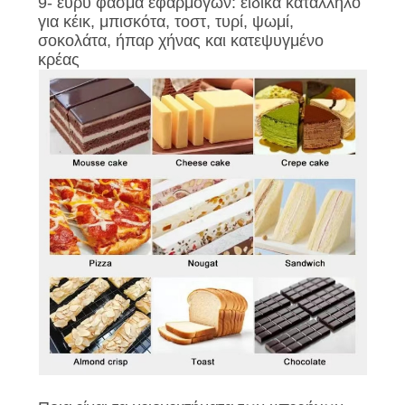
9- ευρύ φάσμα εφαρμογών: ειδικά κατάλληλο
για κέικ, μπισκότα, τοστ, τυρί, ψωμί,
σοκολάτα, ήπαρ χήνας και κατεψυγμένο
κρέας