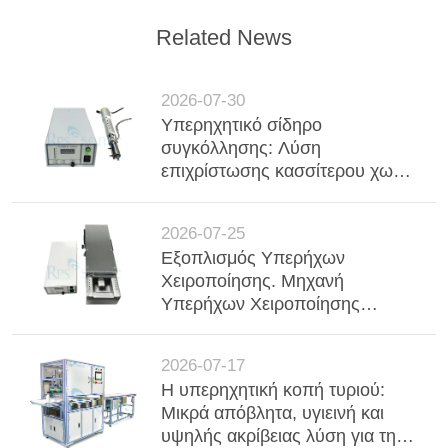
Related News
2026-07-30
Υπερηχητικό σίδηρο
συγκόλλησης: Λύση
επιχρίστωσης κασσίτερου χωρίς
ροή για υψηλής ανθεκτικότητας
υαλομόνωση με κενό (VIG)
2026-07-25
Εξοπλισμός Υπερήχων
Χειροποίησης. Μηχανή
Υπερήχων Χειροποίησης
Χειροποίησης Χειροποίησης
Χειροποίησης Χειροποίησης
2026-07-17
Χειροποίησης Χειροποίησης
Η υπερηχητική κοπή τυριού:
Χειροποίησης Χειροποίησης
Μικρά απόβλητα, υγιεινή και
Χειροποίησης Χειροποίησης
υψηλής ακρίβειας λύση για τη
Χειροποίησης Χειροποίησης