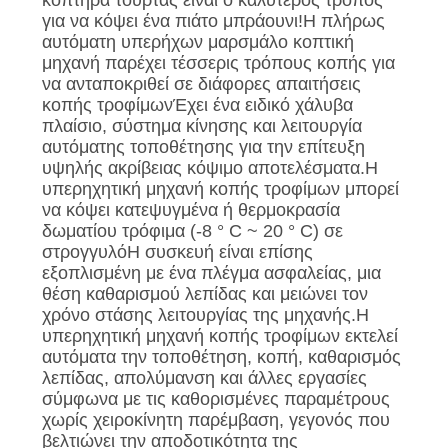
κοπτήρα τούρτας είναι ο καλύτερος τρόπος
για να κόψει ένα πιάτο μπράουνι!Η πλήρως
αυτόματη υπερήχων μαρσμάλο κοπτική
μηχανή παρέχει τέσσερις τρόπους κοπής για
να ανταποκριθεί σε διάφορες απαιτήσεις
κοπής τροφίμωνΈχει ένα ειδικό χάλυβα
πλαίσιο, σύστημα κίνησης και λειτουργία
αυτόματης τοποθέτησης για την επίτευξη
υψηλής ακρίβειας κόψιμο αποτελέσματα.Η
υπερηχητική μηχανή κοπής τροφίμων μπορεί
να κόψει κατεψυγμένα ή θερμοκρασία
δωματίου τρόφιμα (-8 ° C ~ 20 ° C) σε
στρογγυλόΗ συσκευή είναι επίσης
εξοπλισμένη με ένα πλέγμα ασφαλείας, μια
θέση καθαρισμού λεπίδας και μειώνει τον
χρόνο στάσης λειτουργίας της μηχανής.Η
υπερηχητική μηχανή κοπής τροφίμων εκτελεί
αυτόματα την τοποθέτηση, κοπή, καθαρισμός
λεπίδας, απολύμανση και άλλες εργασίες
σύμφωνα με τις καθορισμένες παραμέτρους
χωρίς χειροκίνητη παρέμβαση, γεγονός που
βελτιώνει την αποδοτικότητα της