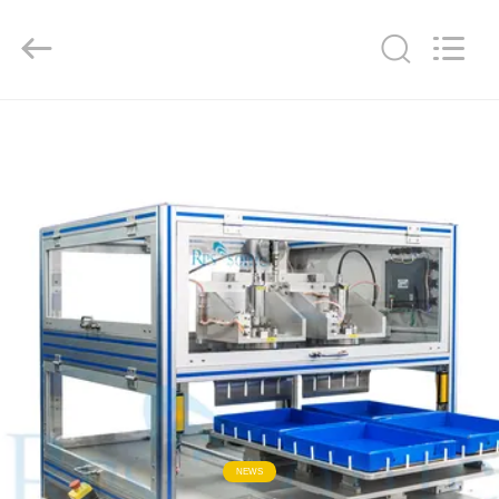
Hangzhou
Powersonic
Equipment
Co.,
Ltd..
All
Rights
Reserved.
ΣΠΊΤΙ
ΠΡΟΪΌΝΤΑ
ΠΕΡΊΠΟΥ
ΕΜΕΊΣ
ΓΎΡΟΣ
ΕΡΓΟΣΤΑΣΊΩΝ
ΠΟΙΟΤΙΚΌΣ
NEWS