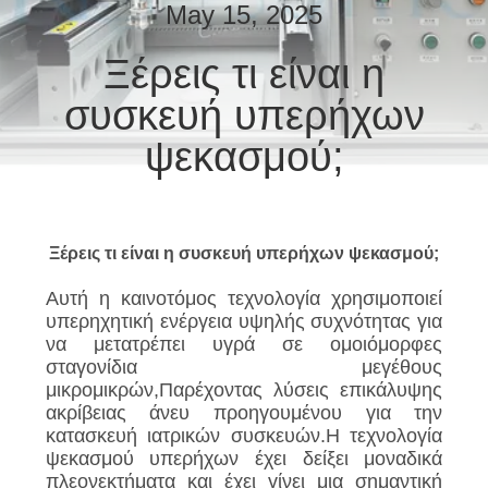
ΈΛΕΓΧΟΣ
May 15, 2025
Ξέρεις τι είναι η
ΜΑΣ
συσκευή υπερήχων
ΕΛΆΤΕ
ΣΕ
ψεκασμού;
ΕΠΑΦΉ
ΜΕ
Ξέρεις τι είναι η συσκευή υπερήχων ψεκασμού;
ΕΙΔΉΣΕΙΣ
Αυτή η καινοτόμος τεχνολογία χρησιμοποιεί
υπερηχητική ενέργεια υψηλής συχνότητας για
να μετατρέπει υγρά σε ομοιόμορφες
ΠΕΡΙΠΤΏΣΕΙΣ
σταγονίδια μεγέθους
μικρομικρών,Παρέχοντας λύσεις επικάλυψης
ακρίβειας άνευ προηγουμένου για την
SITEMAP
κατασκευή ιατρικών συσκευών.Η τεχνολογία
ψεκασμού υπερήχων έχει δείξει μοναδικά
πλεονεκτήματα και έχει γίνει μια σημαντική