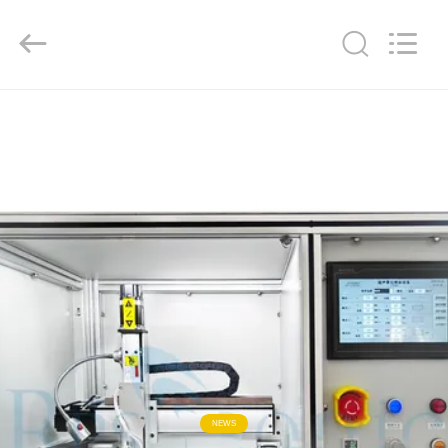
Hangzhou
Powersonic
Equipment
Co.,
Ltd..
All
Rights
Reserved.
ΣΠΊΤΙ
ΠΡΟΪΌΝΤΑ
ΠΕΡΊΠΟΥ
ΕΜΕΊΣ
ΓΎΡΟΣ
ΕΡΓΟΣΤΑΣΊΩΝ
ΠΟΙΟΤΙΚΌΣ
NEWS